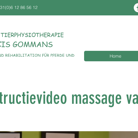
31(0)6 12 86 56 12
 TIERPHYSIOTHERAPIE
CIS GOMMANS
D REHABILITATION FÜR PFERDE UND
Home
structievideo massage v