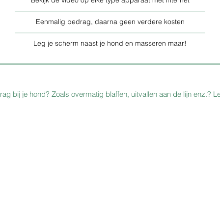
Bekijk de video op elke type apparaat met internet
Eenmalig bedrag, daarna geen verdere kosten
Leg je scherm naast je hond en masseren maar!
g bij je hond? Zoals overmatig blaffen, uitvallen aan de lijn enz.? 
cis.nl
BIG registratienummer 1906572110
Diergeneeskunde register 150270
K.v.K.-nummer 14119295
1 Hoofdstraat 39
BTW nr. NL001819258B60
t-Stein 6436 CB
Bank: Prakt. voor dierenfys. F. Go