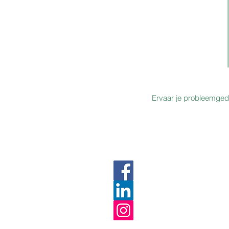
Ervaar je probleemgedra
mailnaar@dierfysiofran
0031(0)6 12 86 56 12
Francis Gommans
Auf dem Stein 
52538 Selfkan