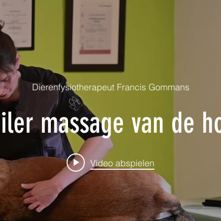
Dierenfysiotherapeut Francis Gommans
ailer massage van de h
Video abspielen