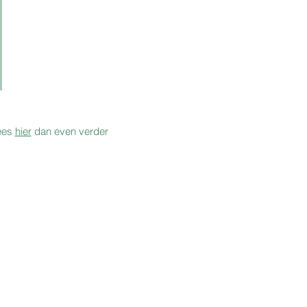
Lees
hier
dan even verder
4
mmans